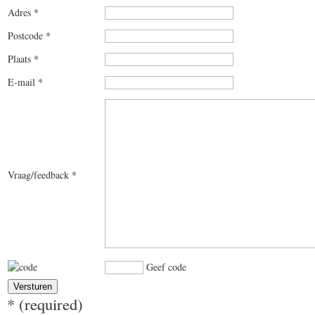
Adres *
Postcode *
Plaats *
E-mail *
Vraag/feedback *
Geef code
* (required)